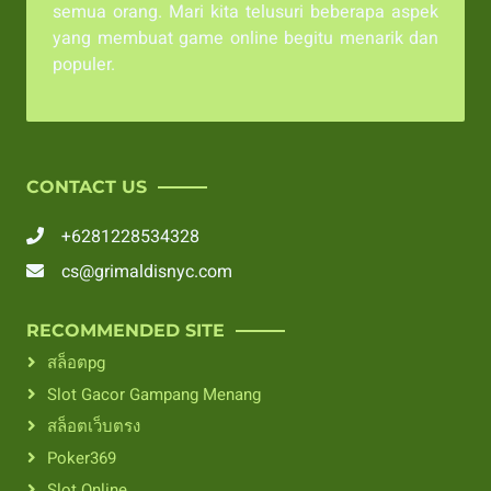
semua orang. Mari kita telusuri beberapa aspek
yang membuat game online begitu menarik dan
populer.
CONTACT US
+6281228534328
cs@grimaldisnyc.com
RECOMMENDED SITE
สล็อตpg
Slot Gacor Gampang Menang
สล็อตเว็บตรง
Poker369
Slot Online