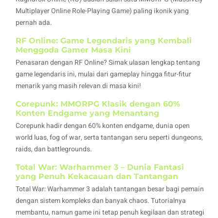
Multiplayer Online Role-Playing Game) paling ikonik yang
pernah ada.
RF Online: Game Legendaris yang Kembali
Menggoda Gamer Masa Kini
Penasaran dengan RF Online? Simak ulasan lengkap tentang
game legendaris ini, mulai dari gameplay hingga fitur-fitur
menarik yang masih relevan di masa kini!
Corepunk: MMORPG Klasik dengan 60%
Konten Endgame yang Menantang
Corepunk hadir dengan 60% konten endgame, dunia open
world luas, fog of war, serta tantangan seru seperti dungeons,
raids, dan battlegrounds.
Total War: Warhammer 3 – Dunia Fantasi
yang Penuh Kekacauan dan Tantangan
Total War: Warhammer 3 adalah tantangan besar bagi pemain
dengan sistem kompleks dan banyak chaos. Tutorialnya
membantu, namun game ini tetap penuh kegilaan dan strategi