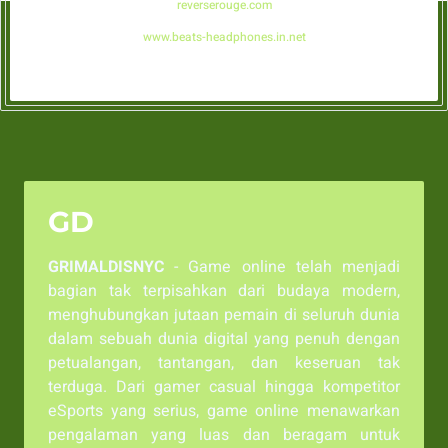
reverserouge.com
www.beats-headphones.in.net
GD
GRIMALDISNYC
- Game online telah menjadi
bagian tak terpisahkan dari budaya modern,
menghubungkan jutaan pemain di seluruh dunia
dalam sebuah dunia digital yang penuh dengan
petualangan, tantangan, dan keseruan tak
terduga. Dari gamer casual hingga kompetitor
eSports yang serius, game online menawarkan
pengalaman yang luas dan beragam untuk