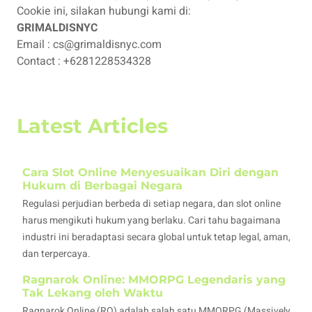
Cookie ini, silakan hubungi kami di:
GRIMALDISNYC
Email :
cs@grimaldisnyc.com
Contact : +6281228534328
Latest Articles
Cara Slot Online Menyesuaikan Diri dengan
Hukum di Berbagai Negara
Regulasi perjudian berbeda di setiap negara, dan slot online
harus mengikuti hukum yang berlaku. Cari tahu bagaimana
industri ini beradaptasi secara global untuk tetap legal, aman,
dan terpercaya.
Ragnarok Online: MMORPG Legendaris yang
Tak Lekang oleh Waktu
Ragnarok Online (RO) adalah salah satu MMORPG (Massively