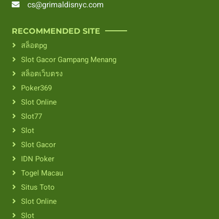
cs@grimaldisnyc.com
RECOMMENDED SITE
สล็อตpg
Slot Gacor Gampang Menang
สล็อตเว็บตรง
Poker369
Slot Online
Slot77
Slot
Slot Gacor
IDN Poker
Togel Macau
Situs Toto
Slot Online
Slot