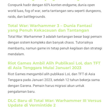
Corepunk hadir dengan 60% konten endgame, dunia open
world luas, fog of war, serta tantangan seru seperti dungeons,
raids, dan battlegrounds.
Total War: Warhammer 3 – Dunia Fantasi
yang Penuh Kekacauan dan Tantangan
Total War: Warhammer 3 adalah tantangan besar bagi pemain
dengan sistem kompleks dan banyak chaos. Tutorialnya
membantu, namun game ini tetap penuh kegilaan dan strategi
mendalam.
Riot Games Ambil Alih Publikasi LoL dan TFT
di Asia Tenggara Mulai Januari 2023
Riot Games mengambil alih publikasi LoL dan TFT di Asia
Tenggara pada Januari 2023, setelah 12 tahun bekerja sama
dengan Garena. Pemain harus migrasi akun untuk
pengalaman baru.
DLC Baru di Total War: Warhammer III Versus
Update di Vermintide 2