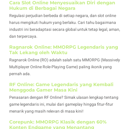
Cara Slot Online Menyesuaikan Diri dengan
Hukum di Berbagai Negara
Regulasi perjudian berbeda di setiap negara, dan slot online
harus mengikuti hukum yang berlaku. Cari tahu bagaimana
industri ini beradaptasi secara global untuk tetap legal, aman,
dan terpercaya.
Ragnarok Online: MMORPG Legendaris yang
Tak Lekang oleh Waktu
Ragnarok Online (RO) adalah salah satu MMORPG (Massively
Multiplayer Online Role-Playing Game) paling ikonik yang
pernah ada.
RF Online: Game Legendaris yang Kembali
Menggoda Gamer Masa Kini
Penasaran dengan RF Online? Simak ulasan lengkap tentang
game legendaris ini, mulai dari gameplay hingga fitur-fitur
menarik yang masih relevan di masa kini!
Corepunk: MMORPG Klasik dengan 60%
Konten Endgame yang Menantang