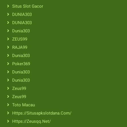
Situs Slot Gacor
DUNIA303
DUNIA303
Dunia303
ZEUS99
RAJA99
Dunia303
Poker369
Dunia303
Dunia303
Zeus99
Zeus99
Toto Macau
Https://situsapkslotdana.com/
Https://zeusqq.net/