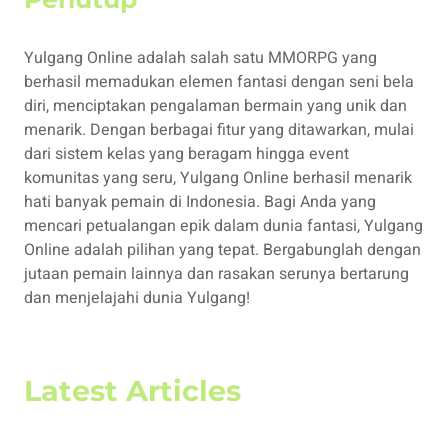
Yulgang Online adalah salah satu MMORPG yang
berhasil memadukan elemen fantasi dengan seni bela
diri, menciptakan pengalaman bermain yang unik dan
menarik. Dengan berbagai fitur yang ditawarkan, mulai
dari sistem kelas yang beragam hingga event
komunitas yang seru, Yulgang Online berhasil menarik
hati banyak pemain di Indonesia. Bagi Anda yang
mencari petualangan epik dalam dunia fantasi, Yulgang
Online adalah pilihan yang tepat. Bergabunglah dengan
jutaan pemain lainnya dan rasakan serunya bertarung
dan menjelajahi dunia Yulgang!
Latest Articles