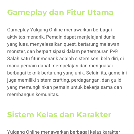
Gameplay dan Fitur Utama
Gameplay Yulgang Online menawarkan berbagai
aktivitas menarik. Pemain dapat menjelajahi dunia
yang luas, menyelesaikan quest, bertarung melawan
monster, dan berpartisipasi dalam pertempuran PvP.
Salah satu fitur menarik adalah sistem seni bela diri, di
mana pemain dapat mempelajari dan menguasai
berbagai teknik bertarung yang unik. Selain itu, game ini
juga memiliki sistem crafting, perdagangan, dan guild
yang memungkinkan pemain untuk bekerja sama dan
membangun komunitas.
Sistem Kelas dan Karakter
Yulgang Online menawarkan berbagai kelas karakter