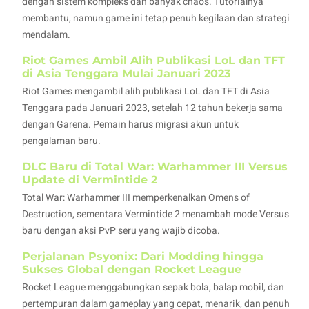
dengan sistem kompleks dan banyak chaos. Tutorialnya
membantu, namun game ini tetap penuh kegilaan dan strategi
mendalam.
Riot Games Ambil Alih Publikasi LoL dan TFT
di Asia Tenggara Mulai Januari 2023
Riot Games mengambil alih publikasi LoL dan TFT di Asia
Tenggara pada Januari 2023, setelah 12 tahun bekerja sama
dengan Garena. Pemain harus migrasi akun untuk
pengalaman baru.
DLC Baru di Total War: Warhammer III Versus
Update di Vermintide 2
Total War: Warhammer III memperkenalkan Omens of
Destruction, sementara Vermintide 2 menambah mode Versus
baru dengan aksi PvP seru yang wajib dicoba.
Perjalanan Psyonix: Dari Modding hingga
Sukses Global dengan Rocket League
Rocket League menggabungkan sepak bola, balap mobil, dan
pertempuran dalam gameplay yang cepat, menarik, dan penuh