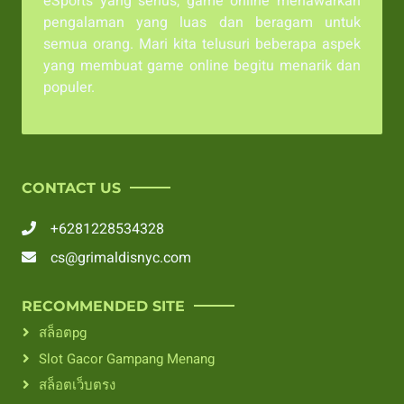
eSports yang serius, game online menawarkan
pengalaman yang luas dan beragam untuk
semua orang. Mari kita telusuri beberapa aspek
yang membuat game online begitu menarik dan
populer.
CONTACT US
+6281228534328
cs@grimaldisnyc.com
RECOMMENDED SITE
สล็อตpg
Slot Gacor Gampang Menang
สล็อตเว็บตรง