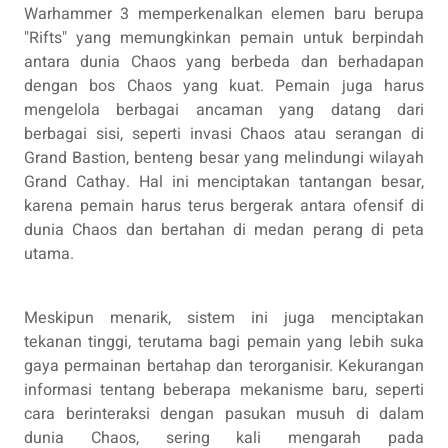
Warhammer 3 memperkenalkan elemen baru berupa
"Rifts" yang memungkinkan pemain untuk berpindah
antara dunia Chaos yang berbeda dan berhadapan
dengan bos Chaos yang kuat. Pemain juga harus
mengelola berbagai ancaman yang datang dari
berbagai sisi, seperti invasi Chaos atau serangan di
Grand Bastion, benteng besar yang melindungi wilayah
Grand Cathay. Hal ini menciptakan tantangan besar,
karena pemain harus terus bergerak antara ofensif di
dunia Chaos dan bertahan di medan perang di peta
utama.
Meskipun menarik, sistem ini juga menciptakan
tekanan tinggi, terutama bagi pemain yang lebih suka
gaya permainan bertahap dan terorganisir. Kekurangan
informasi tentang beberapa mekanisme baru, seperti
cara berinteraksi dengan pasukan musuh di dalam
dunia Chaos, sering kali mengarah pada