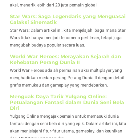
aksi, menarik lebih dari 20 juta pemain global.
Star Wars: Saga Legendaris yang Menguasai
Galaksi Sinematik
Star Wars: Dalam artikel ini, kita menjelajahi bagaimana Star
Wars tidak hanya menjadi fenomena perfilman, tetapi juga
mengubah budaya populer secara luas.
World War Heroes: Merayakan Sejarah dan
Kehebatan Perang Dunia II
World War Heroes adalah permainan aksi multiplayer yang
menghadirkan medan perang Perang Dunia II dengan detail
grafis memukau dan gameplay yang mendebarkan.
Menguak Daya Tarik Yulgang Online:
Petualangan Fantasi dalam Dunia Seni Bela
Diri
Yulgang Online mengajak pemain untuk memasuki dunia
fantasi dengan seni bela diri yang epik. Dalam artikel ini, kita
akan menjelajahi fitur-fitur utama, gameplay, dan keunikan