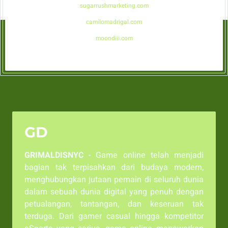
sugarrushmarketing.com
camilomadrigal.com
moondiii.com
GD
GRIMALDISNYC
- Game online telah menjadi
bagian tak terpisahkan dari budaya modern,
menghubungkan jutaan pemain di seluruh dunia
dalam sebuah dunia digital yang penuh dengan
petualangan, tantangan, dan keseruan tak
terduga. Dari gamer casual hingga kompetitor