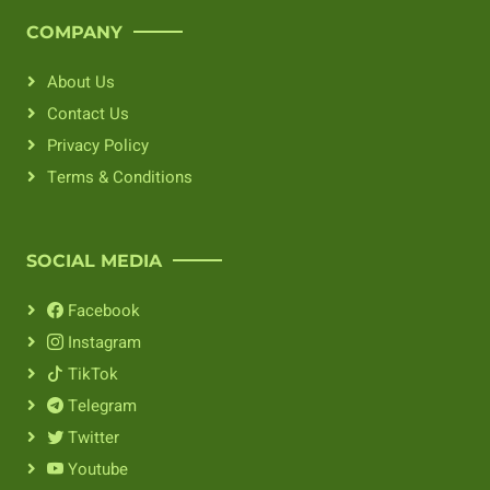
COMPANY
About Us
Contact Us
Privacy Policy
Terms & Conditions
SOCIAL MEDIA
Facebook
Instagram
TikTok
Telegram
Twitter
Youtube