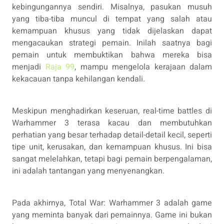
kebingungannya sendiri. Misalnya, pasukan musuh
yang tiba-tiba muncul di tempat yang salah atau
kemampuan khusus yang tidak dijelaskan dapat
mengacaukan strategi pemain. Inilah saatnya bagi
pemain untuk membuktikan bahwa mereka bisa
menjadi
Raja 99
, mampu mengelola kerajaan dalam
kekacauan tanpa kehilangan kendali.
Meskipun menghadirkan keseruan, real-time battles di
Warhammer 3 terasa kacau dan membutuhkan
perhatian yang besar terhadap detail-detail kecil, seperti
tipe unit, kerusakan, dan kemampuan khusus. Ini bisa
sangat melelahkan, tetapi bagi pemain berpengalaman,
ini adalah tantangan yang menyenangkan.
Pada akhirnya, Total War: Warhammer 3 adalah game
yang meminta banyak dari pemainnya. Game ini bukan