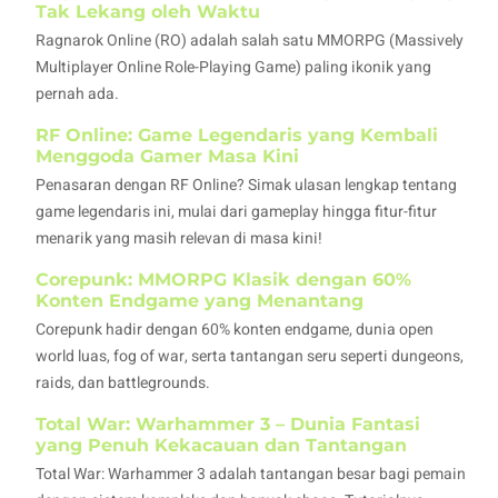
Tak Lekang oleh Waktu
Ragnarok Online (RO) adalah salah satu MMORPG (Massively
Multiplayer Online Role-Playing Game) paling ikonik yang
pernah ada.
RF Online: Game Legendaris yang Kembali
Menggoda Gamer Masa Kini
Penasaran dengan RF Online? Simak ulasan lengkap tentang
game legendaris ini, mulai dari gameplay hingga fitur-fitur
menarik yang masih relevan di masa kini!
Corepunk: MMORPG Klasik dengan 60%
Konten Endgame yang Menantang
Corepunk hadir dengan 60% konten endgame, dunia open
world luas, fog of war, serta tantangan seru seperti dungeons,
raids, dan battlegrounds.
Total War: Warhammer 3 – Dunia Fantasi
yang Penuh Kekacauan dan Tantangan
Total War: Warhammer 3 adalah tantangan besar bagi pemain