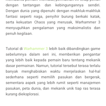
dengan tantangan dan kebingungannya sendiri.
Dengan dunia yang dipenuhi dengan makhluk-makhluk
fantasi seperti naga, penyihir burung berkaki katak,
serta kekuatan Chaos yang merusak, Warhammer 3
menyuguhkan pengalaman yang maksimalistis dan
penuh kegilaan.
Tutorial di
Warhammer 3
lebih baik dibandingkan game
sebelumnya dalam seri ini, memberikan pengantar
yang lebih baik kepada pemain baru tentang mekanik
dasar permainan. Namun, tutorial tersebut terasa terlalu
banyak menghabiskan waktu menjelaskan hal-hal
sederhana seperti memilih pasukan dan bergerak,
sementara aspek yang lebih rumit seperti manajemen
pasukan, peta dunia, dan mekanik unik tiap ras terasa
kurang dieksplorasi.